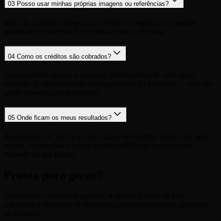
03
Posso usar minhas próprias imagens ou referências?
Sim. Os caminhos imagem para vídeo e imagem para imagem
partem de um arquivo de referência que você envia.
04
Como os créditos são cobrados?
Cada caminho mostra o custo em créditos antes de você gerar,
debitado de um único saldo compartilhado do Swayclip — sem um
plano separado por ferramenta.
05
Onde ficam os meus resultados?
As gerações são salvas no seu espaço de trabalho, onde você pode
revisar, reaproveitar e baixar (a disponibilidade do download
depende do seu plano).
Pronto para gerar?
Escolha um caminho de geração, traga um prompt ou uma
referência e mantenha os resultados organizados em um só espaço
de trabalho.