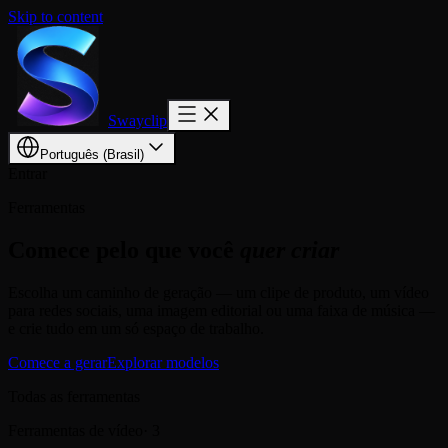
Skip to content
Swayclip
Português (Brasil)
Entrar
Ferramentas
Comece pelo que você
quer criar
Escolha um caminho de geração — um clipe de produto, um vídeo
para redes sociais, uma imagem editorial ou uma faixa de música —
e crie tudo em um só espaço de trabalho.
Comece a gerar
Explorar modelos
Todas as ferramentas
Ferramentas de vídeo
·
3