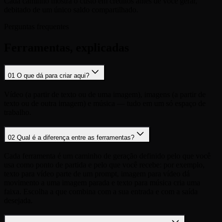
Cada caminho mostra o custo em créditos antes de você gerar,
debitado de um único saldo compartilhado.
Perguntas frequentes
Ferramentas, explicadas
01
O que dá para criar aqui?
Vídeo (a partir de texto ou de uma imagem), imagens (a partir de
texto ou de outra imagem) e música — tudo em um só espaço de
trabalho.
02
Qual é a diferença entre as ferramentas?
Cada ferramenta é um caminho de geração definido pelo que você
usa como ponto de partida e pelo que você recebe: por exemplo,
texto para vídeo parte de um prompt, imagem para vídeo dá
movimento a uma imagem parada e texto para música cria uma
faixa. Escolha a que combina com a sua entrada e com a saída
desejada.