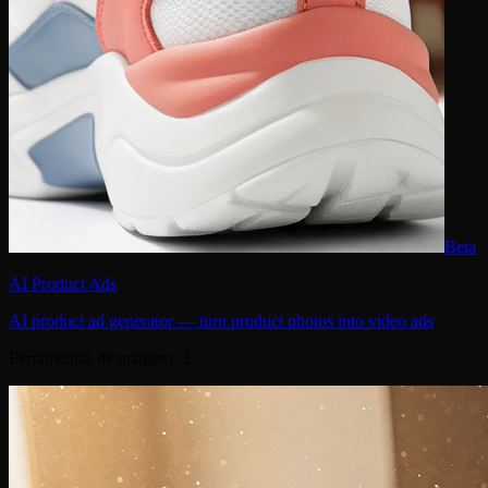
Beta
AI Product Ads
AI product ad generator — turn product photos into video ads
Ferramentas de imagem
·
2