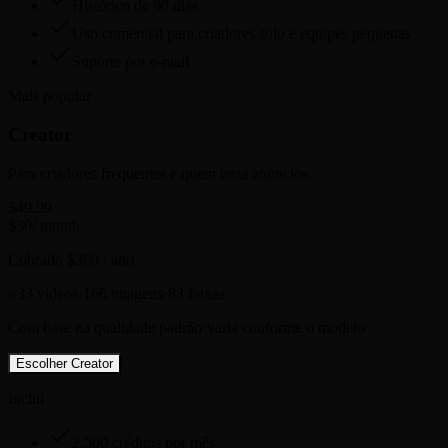
Histórico de 90 dias
Uso comercial para criadores solo e equipes pequenas
Suporte por e-mail
Mais popular
Creator
Para criadores frequentes e quem testa anúncios.
$49.99
$
30
/ month
Cobrado $360 / ano
≈
33
vídeos
·
166
imagens
·
83
faixas
Com base na qualidade padrão
·
varia conforme o modelo
Escolher Creator
Inclui
2,500 créditos por mês