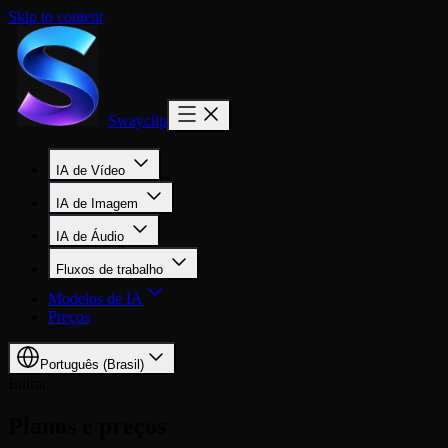
Skip to content
Swayclip
IA de Vídeo
IA de Imagem
IA de Áudio
Fluxos de trabalho
Modelos de IA
Preços
Português (Brasil)
Entrar
Planos e preços