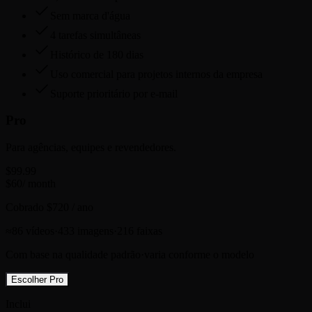
Sem marca d'água
4 tarefas simultâneas
Histórico de 180 dias
Uso comercial para projetos internos da empresa
Suporte prioritário por e-mail
Pro
Para agências, equipes e revendedores.
$99.99
$
60
/ month
Cobrado $720 / ano
≈
86
vídeos
·
433
imagens
·
216
faixas
Com base na qualidade padrão
·
varia conforme o modelo
Escolher Pro
Inclui