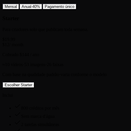
Mensal
Anual
-40%
Pagamento único
Starter
Para criadores solo que publicam toda semana.
$19.99
$
12
/ month
Cobrado $144 / ano
≈
10
vídeos
·
53
imagens
·
26
faixas
Com base na qualidade padrão
·
varia conforme o modelo
Escolher Starter
Inclui
800 créditos por mês
Sem marca d'água
2 tarefas simultâneas