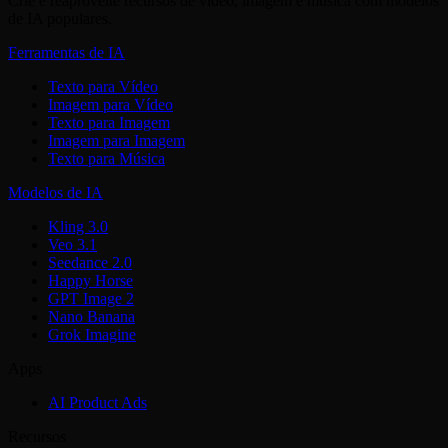
Crie e reaproveite recursos de vídeo, imagem e música com modelos
de IA populares.
Ferramentas de IA
Texto para Vídeo
Imagem para Vídeo
Texto para Imagem
Imagem para Imagem
Texto para Música
Modelos de IA
Kling 3.0
Veo 3.1
Seedance 2.0
Happy Horse
GPT Image 2
Nano Banana
Grok Imagine
Apps
AI Product Ads
Recursos