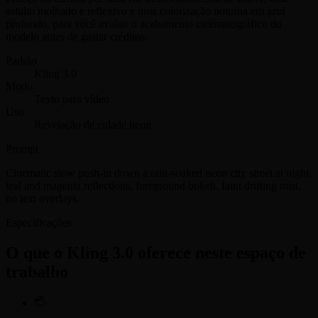
asfalto molhado e reflexivo e uma colorização noturna em azul
profundo, para você avaliar o acabamento cinematográfico do
modelo antes de gastar créditos.
Padrão
Kling 3.0
Modo
Texto para vídeo
Uso
Revelação de cidade neon
Prompt
Cinematic slow push-in down a rain-soaked neon city street at night,
teal and magenta reflections, foreground bokeh, faint drifting mist,
no text overlays.
Especificações
O que o Kling 3.0 oferece neste espaço de
trabalho