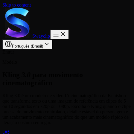
Skip to content
Swayclip
Português (Brasil)
Entrar
Modelo
Kling
3.0
para movimento
cinematográfico
Kling 3.0 é um modelo de vídeo IA cinematográfico da Kuaishou
que transforma texto ou uma imagem de referência em clipes de 5
ou 10 segundos em 720p ou 1080p. Escolha o Kling quando o clipe
precisa de movimento controlado, detalhe estável do personagem e
um acabamento mais cinematográfico do que um modelo rápido de
iteração costuma entregar.