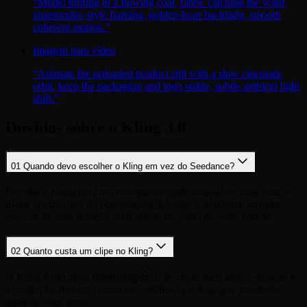
“
Model turning in a flowing coat, fabric catching the wind,
anamorphic-style framing, golden-hour backlight, smooth
coherent motion.
”
Imagem para vídeo
“
Animate the uploaded product still with a slow cinematic
orbit, keep the packaging and logo stable, subtle ambient light
shift.
”
Dúvidas sobre o Kling 3.0
01
Quando devo escolher o Kling em vez do Seedance?
Escolha o Kling para um movimento cinematográfico mais forte e
maior estabilidade do personagem. Escolha o Seedance quando
precisar de uma iteração mais rápida no estilo de redes sociais.
02
Quanto custa um clipe no Kling?
O Kling é um nível cinematográfico de custo mais alto; a duração e
a resolução alteram o custo em créditos, que é sempre mostrado
antes de você gerar.