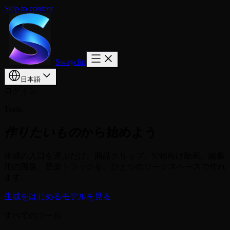
Skip to content
Swayclip
日本語
ログイン
Tools
作りたいもの
から始めよう
生成の入口を選ぶだけ。商品クリップ、SNS向け動画、編集
用の画像、音楽トラックを、ひとつのワークスペースで作れ
ます。
生成をはじめる
モデルを見る
すべてのツール