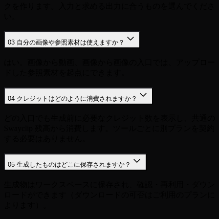
クを作ります。入力と求める出力に合うものを選んでくださ
い。
03
自分の画像や参照素材は使えますか？
はい。画像から動画、画像から画像の入口では、アップロー
ドした参照素材を起点にできます。
04
クレジットはどのように消費されますか？
どの入口でも生成前に必要なクレジット数を表示し、共通の
Swayclip 残高から消費します。ツールごとに別プランを契約
する必要はありません。
05
生成したものはどこに保存されますか？
生成物はワークスペースに保存され、確認・再利用・ダウン
ロードができます（ダウンロードの可否はご利用のプランに
よります）。