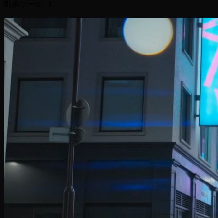
動画ツール
·
3