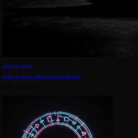
Image to Image
Image to image editor for AI visual edits
音声・音楽ツール
·
1