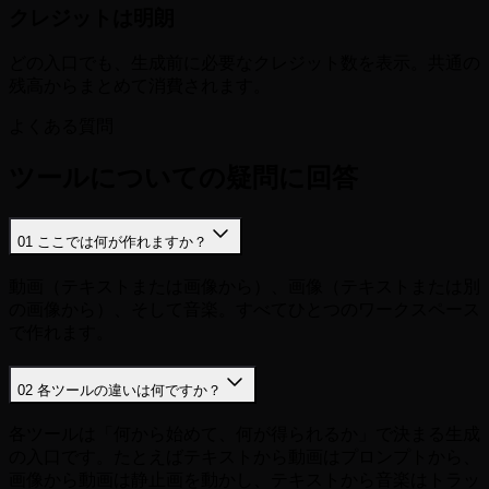
クレジットは明朗
どの入口でも、生成前に必要なクレジット数を表示。共通の
残高からまとめて消費されます。
よくある質問
ツールについての疑問に回答
01
ここでは何が作れますか？
動画（テキストまたは画像から）、画像（テキストまたは別
の画像から）、そして音楽。すべてひとつのワークスペース
で作れます。
02
各ツールの違いは何ですか？
各ツールは「何から始めて、何が得られるか」で決まる生成
の入口です。たとえばテキストから動画はプロンプトから、
画像から動画は静止画を動かし、テキストから音楽はトラッ