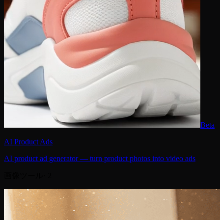
Beta
AI Product Ads
AI product ad generator — turn product photos into video ads
画像ツール
·
2