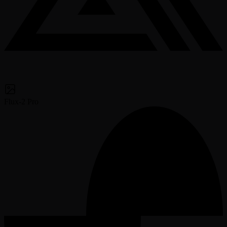
Flux-2 Pro