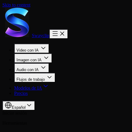
Skip to content
Swayclip
Video con IA
Imagen con IA
Audio con IA
Flujos de trabajo
Modelos de IA
Precios
Español
Iniciar sesión
Herramientas