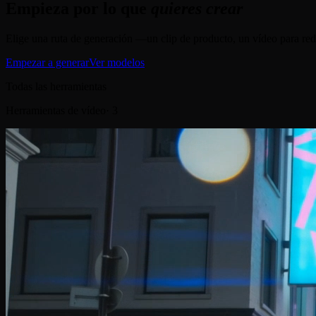
Empieza por lo que
quieres crear
Elige una ruta de generación —un clip de producto, un vídeo para rede
Empezar a generar
Ver modelos
Todas las herramientas
Herramientas de vídeo
·
3