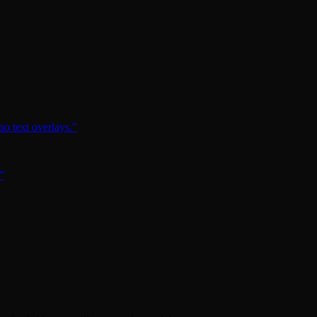
no text overlays.
”
”