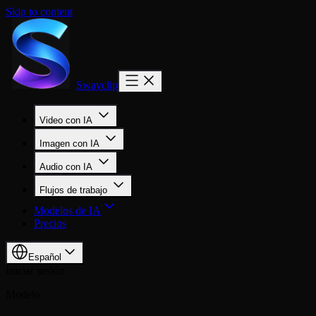
Skip to content
Swayclip
Video con IA
Imagen con IA
Audio con IA
Flujos de trabajo
Modelos de IA
Precios
Español
Iniciar sesión
Modelo