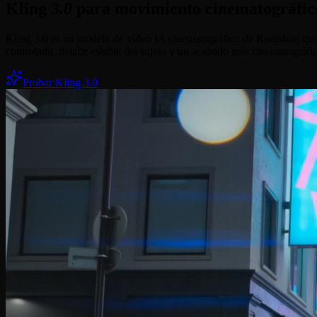
Kling
3.0
para movimiento cinematográfic
Kling 3.0 es un modelo de vídeo IA cinematográfico de Kuaishou que 
controlado, detalle estable del sujeto y un acabado más cinematográfic
Probar Kling 3.0