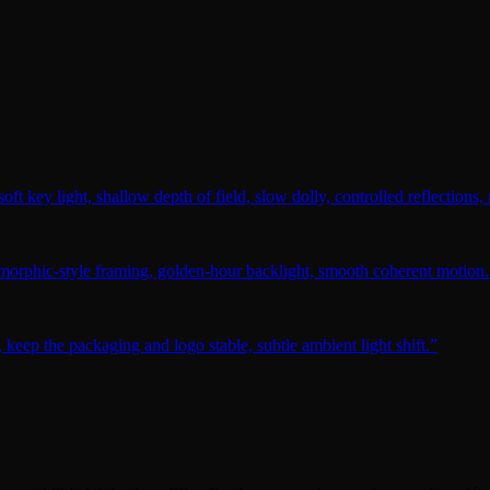
t key light, shallow depth of field, slow dolly, controlled reflections, 
amorphic-style framing, golden-hour backlight, smooth coherent motion.
 keep the packaging and logo stable, subtle ambient light shift.
”