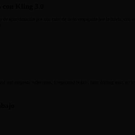
 con Kling 3.0
to de aproximación por una calle de neón empapada por la lluvia, con a
s.
al and magenta reflections, foreground bokeh, faint drifting mist, no te
abajo