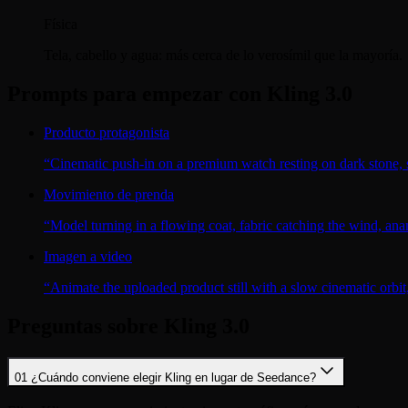
Física
Tela, cabello y agua: más cerca de lo verosímil que la mayoría.
Prompts para empezar con Kling 3.0
Producto protagonista
“
Cinematic push-in on a premium watch resting on dark stone, sof
Movimiento de prenda
“
Model turning in a flowing coat, fabric catching the wind, an
Imagen a video
“
Animate the uploaded product still with a slow cinematic orbit,
Preguntas sobre Kling 3.0
01
¿Cuándo conviene elegir Kling en lugar de Seedance?