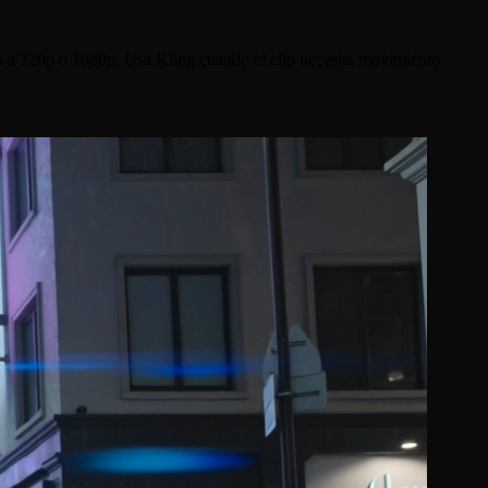
s a 720p o 1080p. Usa Kling cuando el clip necesita movimiento