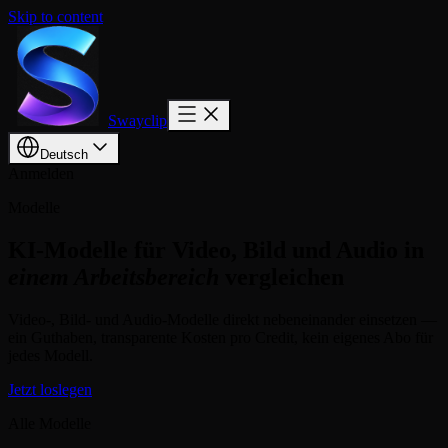
Skip to content
Swayclip
Deutsch
Anmelden
Modelle
KI-Modelle für Video, Bild und Audio in
einem Arbeitsbereich
vergleichen
Video-, Bild- und Audio-Modelle direkt nebeneinander einsetzen —
ein Guthaben, transparente Kosten pro Credit, kein eigenes Abo für
jedes Modell.
Jetzt loslegen
Alle Modelle