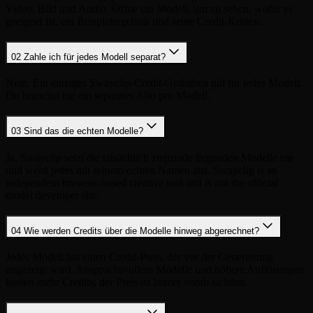
Video, Bild und Audio. Öffne ein Modell, um zu sehen, wofür es
geeignet ist, ein Beispielergebnis und seine Credit-Kosten.
02
Zahle ich für jedes Modell separat?
Nein. Ein einziges Swayclip-Credit-Guthaben gilt für jedes Modell.
Du brauchst nie ein separates Abo pro Modell.
03
Sind das die echten Modelle?
Ja. Swayclip setzt die tatsächlich zugrunde liegenden Modelle ein
und weist jedes mit seinem echten Namen aus. Swayclip is an
independent browser-based creative tool and is not the official
model developer site.
04
Wie werden Credits über die Modelle hinweg abgerechnet?
Jedes Modell hat einen Credit-Preis, der vor der Generierung
angezeigt wird. Anspruchsvollere Modelle und höhere Auflösungen
kosten mehr Credits; der Preis ist immer vorab sichtbar.