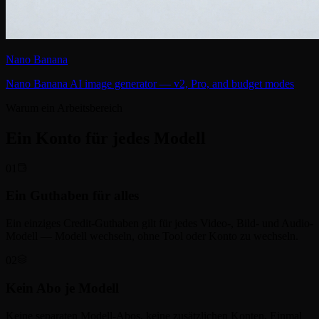
Nano Banana
Nano Banana AI image generator — v2, Pro, and budget modes
Warum ein Arbeitsbereich
Ein Konto für jedes Modell
01
Ein Guthaben für alles
Ein einziges Credit-Guthaben gilt für jedes Video-, Bild- und Audio-
Modell — Modell wechseln, ohne Tool oder Konto zu wechseln.
02
Kein Abo je Modell
Keine separaten Modell-Abos, keine zusätzlichen Konten. Einmal