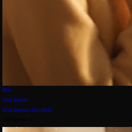
Beta
Grok Imagine
Grok Imagine video model
Bild-Modelle
·
2