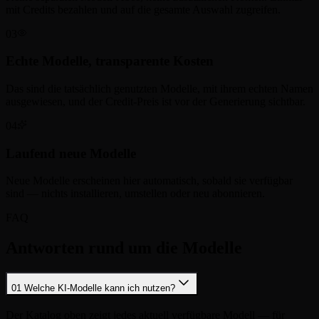
mit Credits bezahlen und auf die gesamte Auswahl zugreifen.
03
Echte Modelle, transparente Kosten
Das sind die tatsächlich genutzten Modelle, mit ihrem echten Namen
ausgewiesen, und der Credit-Preis ist vor der Generierung sichtbar.
04
Laufend neue Modelle
Neue Modelle erscheinen hier automatisch, sobald sie verfügbar
sind — nichts installieren, umstellen oder neu abonnieren.
FAQ
Antworten rund um die Modelle
01
Welche KI-Modelle kann ich nutzen?
Der Katalog oben zeigt jedes aktuell verfügbare Modell — für