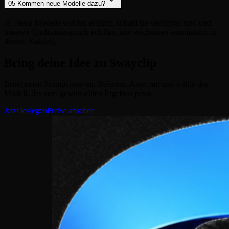
05
Kommen neue Modelle dazu?
Ja. Neue Modelle werden ergänzt, sobald sie verfügbar sind und
unseren Qualitätsanspruch erfüllen, und erscheinen automatisch in
diesem Katalog.
Bring deine Idee zu Swayclip
Bring einen Prompt oder ein Referenz-Asset mit und wähle das
Modell, das zum gewünschten Ergebnis passt.
Jetzt loslegen
Preise ansehen