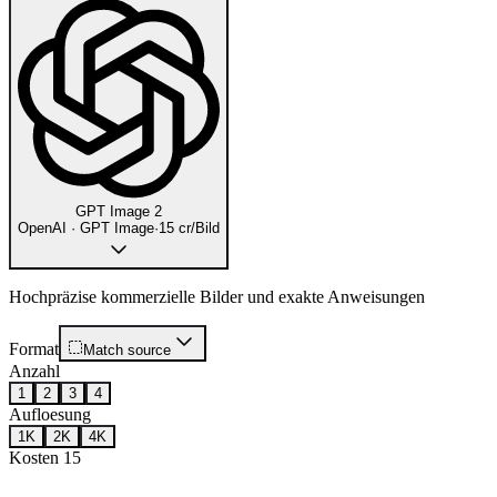
GPT Image 2
OpenAI · GPT Image
·
15 cr/Bild
Hochpräzise kommerzielle Bilder und exakte Anweisungen
Format
Match source
Anzahl
1
2
3
4
Aufloesung
1K
2K
4K
Kosten
15