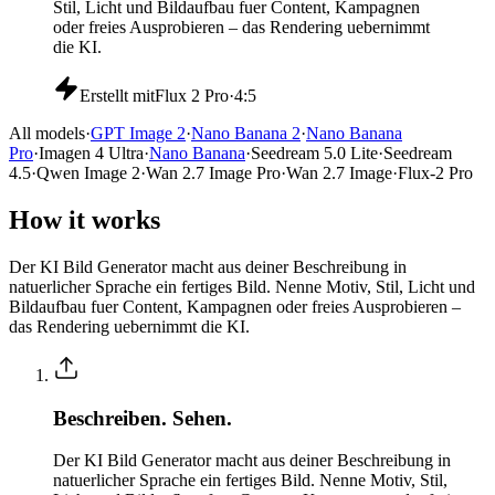
Stil, Licht und Bildaufbau fuer Content, Kampagnen
oder freies Ausprobieren – das Rendering uebernimmt
die KI.
Erstellt mit
Flux 2 Pro
·
4:5
All models
·
GPT Image 2
·
Nano Banana 2
·
Nano Banana
Pro
·
Imagen 4 Ultra
·
Nano Banana
·
Seedream 5.0 Lite
·
Seedream
4.5
·
Qwen Image 2
·
Wan 2.7 Image Pro
·
Wan 2.7 Image
·
Flux-2 Pro
How it works
Der KI Bild Generator macht aus deiner Beschreibung in
natuerlicher Sprache ein fertiges Bild. Nenne Motiv, Stil, Licht und
Bildaufbau fuer Content, Kampagnen oder freies Ausprobieren –
das Rendering uebernimmt die KI.
Beschreiben. Sehen.
Der KI Bild Generator macht aus deiner Beschreibung in
natuerlicher Sprache ein fertiges Bild. Nenne Motiv, Stil,