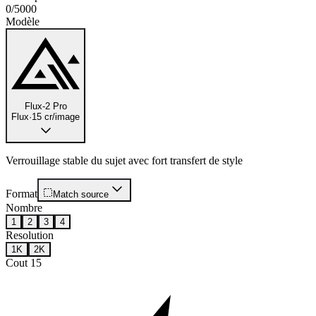
0
/
5000
Modèle
Flux-2 Pro
Flux
·
15 cr/image
Verrouillage stable du sujet avec fort transfert de style
Format
Match source
Nombre
1
2
3
4
Resolution
1K
2K
Cout
15